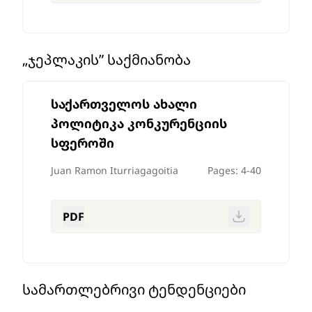
„ᲯᲔᲞᲚᲐᲙᲘᲡ” ᲡᲐᲥᲛᲘᲐᲜᲝᲑᲐ
საქართველოს ახალი
პოლიტიკა კონკურენციის
სფეროში
Juan Ramon Iturriagagoitia
Pages: 4-40
PDF
ᲡᲐᲛᲐᲠᲗᲚᲔᲑᲠᲘᲕᲘ ᲢᲔᲜᲓᲔᲜᲪᲘᲔᲑᲘ