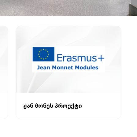
ᲟᲐᲜ ᲛᲝᲜᲔᲡ ᲞᲠᲝᲔᲥᲢᲘ