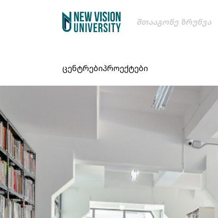
Შთააგონე Ზრუნვა
ცენტრები
პროექტები