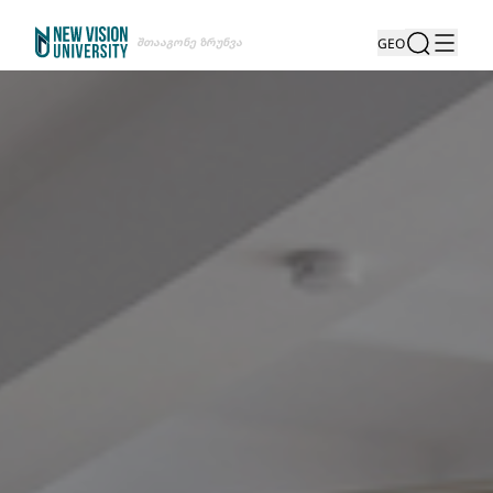
Შთააგონე Ზრუნვა
GEO