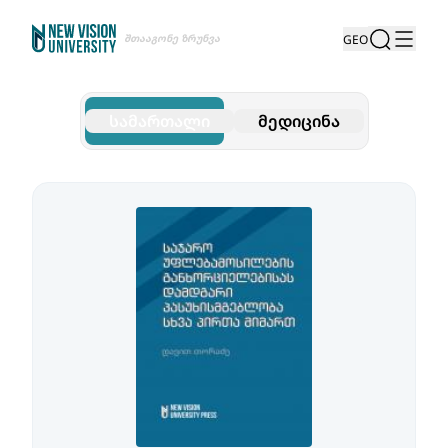
Შთააგონე Ზრუნვა
GEO
სამართალი
მედიცინა