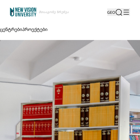
Შთააგონე Ზრუნვა
GEO
ცენტრები
პროექტები