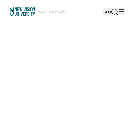
Შთააგონე Ზრუნვა
GEO