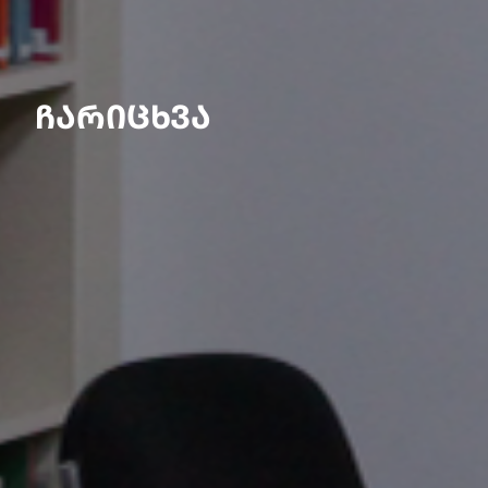
ᲩᲐᲠᲘᲪᲮᲕᲐ