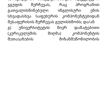
ჯგუფის შერჩევას, რაც პროგრამით 
გათვალისწინებული ინგლისური ენის 
სხვადასხვა საფეხურის კომპონენტებიდან 
შესაფერისის შერჩევას გულისხმობს; და/ან
გ) უნივერსიტეტის მიერ დამატებითი 
(კურიკულუმის მიღმა) კომპონენტის 
შეთავაზების მიზანშეწონილობის 
განსაზღვრას, თუ კომუნიკაციის 
კომპეტენციის შესაბამისი დონის მიღწევას 
მხოლოდ ასეთი სპეციალური კურსის გავლა 
უზრუნველყოფს. შესაძლებელია, ასევე 
დადგინდეს მათემატიკის, ბიოლოგიის, 
ქიმიისა და სხვა საგნების ტერმინოლოგიის 
შესწავლის აუცილებლობაც.
დისკრიმინაციისაგან თავისუფალი მიღების 
პოლიტიკა