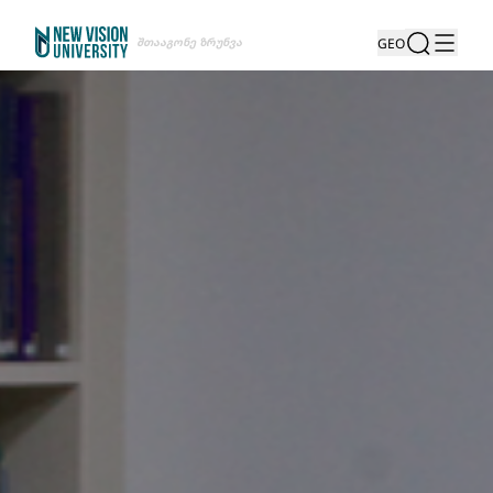
Შთააგონე Ზრუნვა
GEO