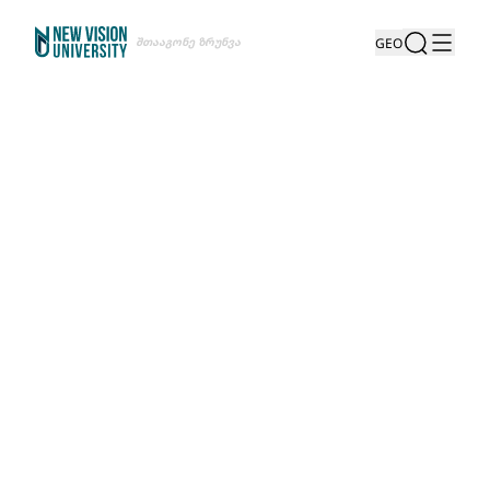
Შთააგონე Ზრუნვა
GEO