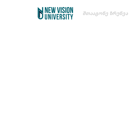
Შთააგონე Ზრუნვა