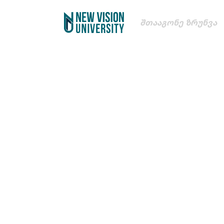
Შთააგონე Ზრუნვა