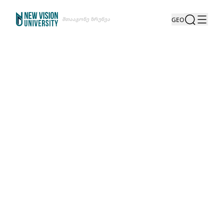
Შთააგონე Ზრუნვა
GEO