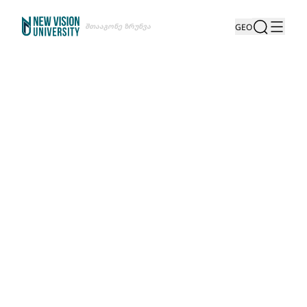
Შთააგონე Ზრუნვა
GEO