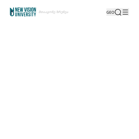
Შთააგონე Ზრუნვა
GEO