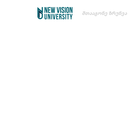
Შთააგონე Ზრუნვა