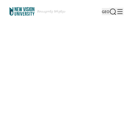
Შთააგონე Ზრუნვა
GEO