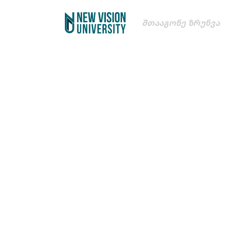
Შთააგონე Ზრუნვა