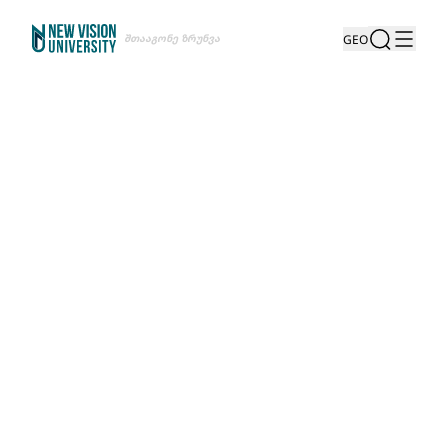
Შთააგონე Ზრუნვა
GEO