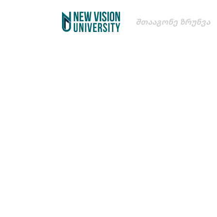
Შთააგონე Ზრუნვა