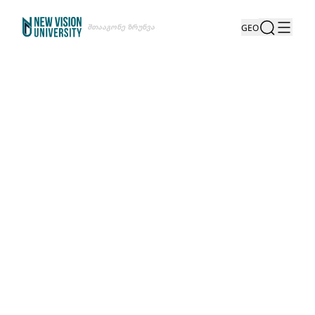
Შთააგონე Ზრუნვა
GEO