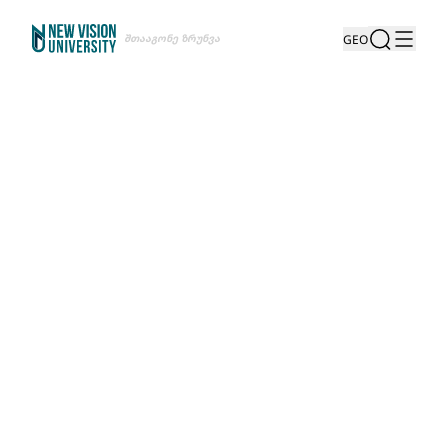
Შთააგონე Ზრუნვა
GEO