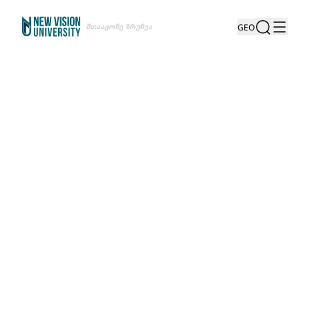
Შთააგონე Ზრუნვა
GEO