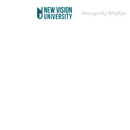
Შთააგონე Ზრუნვა