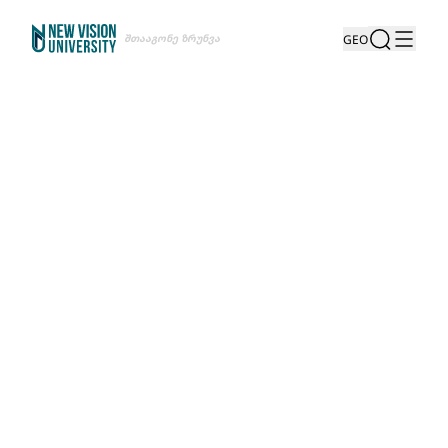
Შთააგონე Ზრუნვა
GEO