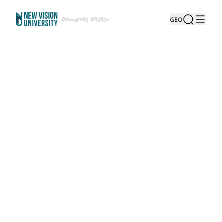
Შთააგონე Ზრუნვა
GEO