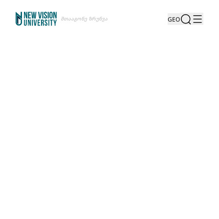
Შთააგონე Ზრუნვა
GEO