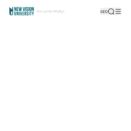
Შთააგონე Ზრუნვა
GEO