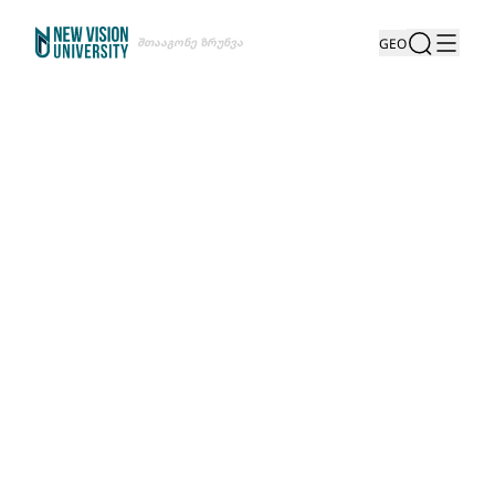
Შთააგონე Ზრუნვა
GEO