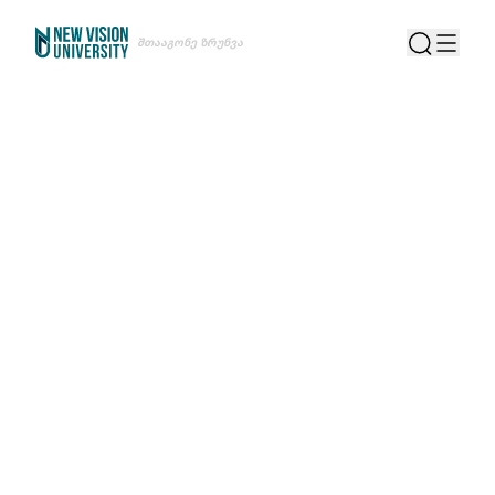
Შთააგონე Ზრუნვა