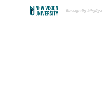
Შთააგონე Ზრუნვა